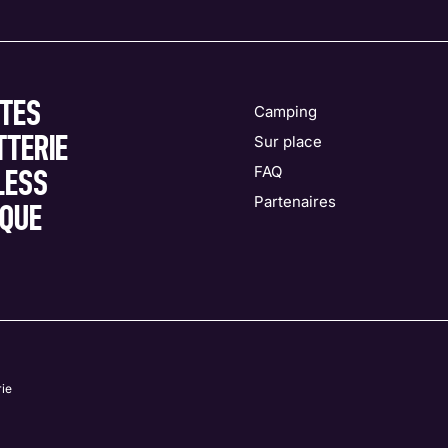
STES
Camping
TTERIE
Sur place
FAQ
LESS
Partenaires
IQUE
rie
(ouvre dans une nouvelle fenêtre)