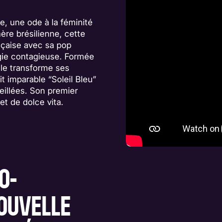
e, une ode à la féminité
ère brésilienne, cette
ançaise avec sa pop
rgie contagieuse. Formée
lle transforme ses
 imparable “Soleil Bleu”
eillées. Son premier
et de dolce vita.
O-
NOUVELLE