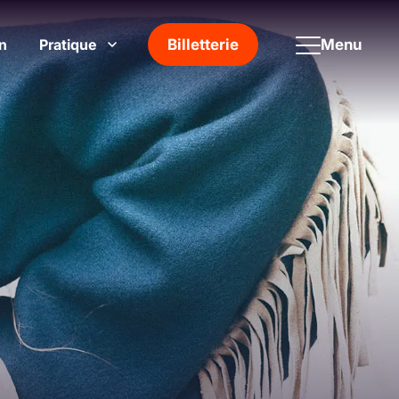
n
Pratique
Menu
Billetterie
Afficher le sous-menu Pratique