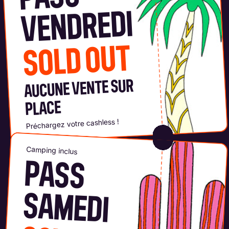
VENDREDI
SOLD OUT
AUCUNE VENTE SUR
PLACE
Préchargez votre cashless !
Camping inclus
PASS
SAM
EDI