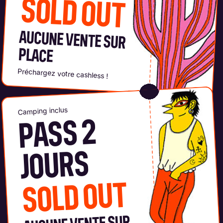
SOLD OUT
AUCUNE VENTE SUR
PLACE
Préchargez votre cashless !
Camping inclus
PASS 2
JOURS
SOLD OUT